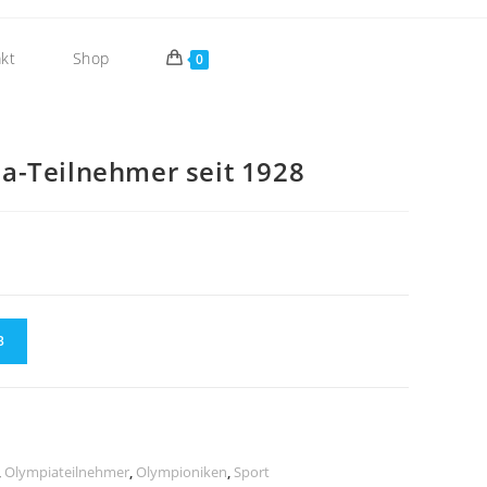
kt
Shop
0
a-Teilnehmer seit 1928
B
,
Olympiateilnehmer
,
Olympioniken
,
Sport