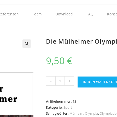
Referenzen
Team
Download
FAQ
Konta
Die Mülheimer Olympi
9,50
€
-
+
IN DEN WARENKOR
Artikelnummer:
13
Kategorie:
Sport
Schlagwörter:
Mülheim
,
Olympia
,
Olympiade