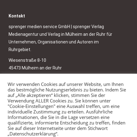
Kontakt
sprenger medien service GmbH | sprenger Verlag
Medienagentur und Verlag in Mülheim an der Ruhr für
Unternehmen, Organisationen und Autoren im
Ruhrgebiet.
Wiesenstraße 8-10
45473 Mülheim an der Ruhr
agentur@sprenger-medien.de
Wir verwenden Cookies auf unserer Website, um Ihnen
das bestmögliche Nutzungserlebnis zu bieten. Indem Sie
Telefon 0208 45 00 40
auf „Alle akzeptieren“ klicken, stimmen Sie der
Telefonzeiten: Mo. – Fr. 09.00 – 16.30 Uhr
Verwendung ALLER Cookies zu. Sie können unter
"Cookie-Einstellungen" eine Auswahl treffen, um eine
individuelle Zustimmung zu erteilen. Ausführliche
Informationen, die Sie in die Lage versetzen eine
qualifizierte, informierte Entscheidung zu treffen, finden
Impressum
Sie auf dieser Internetseite unter dem Stichwort
„Datenschutzerklärung“.